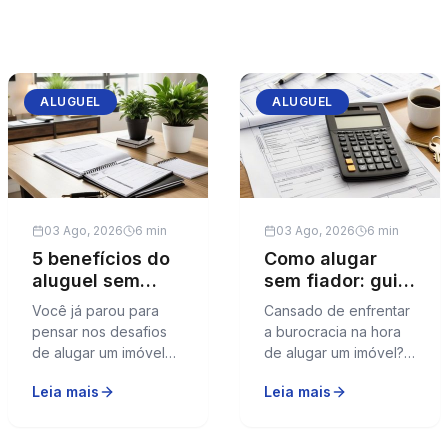
ALUGUEL
ALUGUEL
03 Ago, 2026
6 min
03 Ago, 2026
6 min
5 benefícios do
Como alugar
aluguel sem
sem fiador: guia
fiador em BH
completo 2026
Você já parou para
Cansado de enfrentar
pensar nos desafios
a burocracia na hora
de alugar um imóvel
de alugar um imóvel?
em Belo Horizonte
Muitas pessoas
Leia mais
Leia mais
sem a necessidade de
buscam alternativas
um fiador? Em 2026,
para alugar sem a
essa alternativa se
presença de um