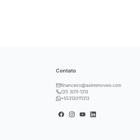
Contato
financeiro@asiimimoveis.com
(31) 3011-1313
+553130111313