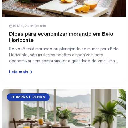
19 Mai, 2026
6 min
Dicas para economizar morando em Belo
Horizonte
Se você está morando ou planejando se mudar para Belo
Horizonte, são muitas as opções disponíveis para
economizar sem comprometer a qualidade de vida.Uma
das preocupações principais é entender o custo de vida
Leia mais
em BH e como ele pode afetar sua decisão de
mudança.Cansado do trânsito da região Cent...
COMPRA E VENDA