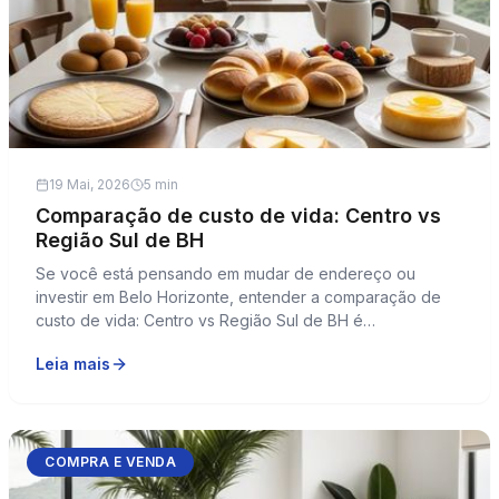
19 Mai, 2026
5 min
Comparação de custo de vida: Centro vs
Região Sul de BH
Se você está pensando em mudar de endereço ou
investir em Belo Horizonte, entender a comparação de
custo de vida: Centro vs Região Sul de BH é
fundamental.Ambas as regiões possuem características
Leia mais
distintas que influenciam diretamente os gastos
mensais.Enquanto o Centro é conhecido pela sua prati...
COMPRA E VENDA