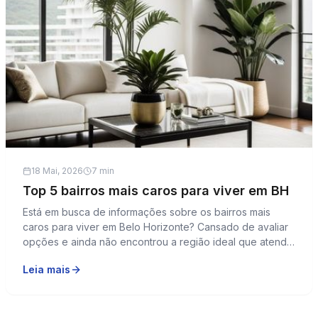
18 Mai, 2026
7 min
Top 5 bairros mais caros para viver em BH
Está em busca de informações sobre os bairros mais
caros para viver em Belo Horizonte? Cansado de avaliar
opções e ainda não encontrou a região ideal que atenda
às suas necessidades? O mercado imobiliário na capital
Leia mais
mineira reflete não apenas a riqueza cultural e histórica
da cidade, mas também...