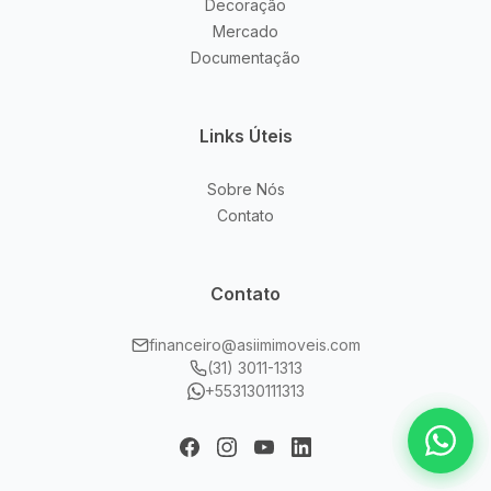
Decoração
Mercado
Documentação
Links Úteis
Sobre Nós
Contato
Contato
financeiro@asiimimoveis.com
(31) 3011-1313
+553130111313